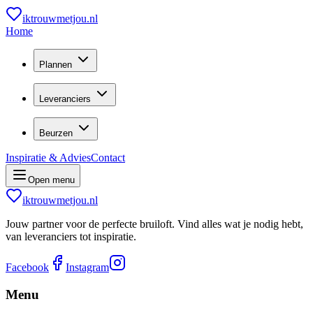
iktrouwmetjou.nl
Home
Plannen
Leveranciers
Beurzen
Inspiratie & Advies
Contact
Open menu
iktrouwmetjou.nl
Jouw partner voor de perfecte bruiloft. Vind alles wat je nodig hebt,
van leveranciers tot inspiratie.
Facebook
Instagram
Menu