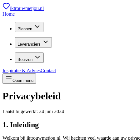
iktrouwmetjou.nl
Home
Plannen
Leveranciers
Beurzen
Inspiratie & Advies
Contact
Open menu
Privacybeleid
Laatst bijgewerkt:
24 juni 2024
1. Inleiding
Welkom bij iktrouwmetjou.nl. Wij hechten veel waarde aan uw privac