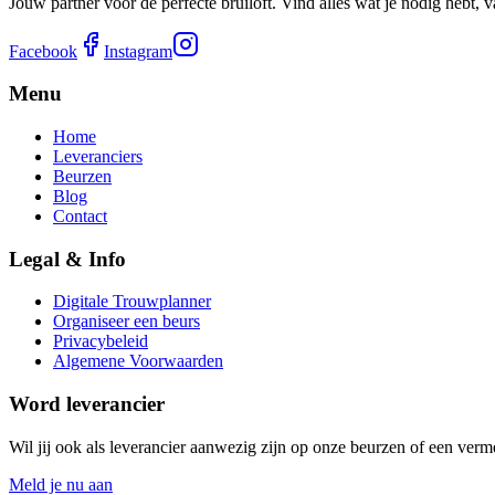
Jouw partner voor de perfecte bruiloft. Vind alles wat je nodig hebt, va
Facebook
Instagram
Menu
Home
Leveranciers
Beurzen
Blog
Contact
Legal & Info
Digitale Trouwplanner
Organiseer een beurs
Privacybeleid
Algemene Voorwaarden
Word leverancier
Wil jij ook als leverancier aanwezig zijn op onze beurzen of een verm
Meld je nu aan