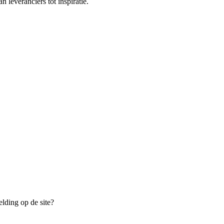
n leveranciers tot inspiratie.
elding op de site?